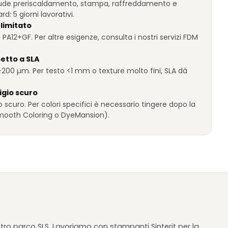
clude preriscaldamento, stampa, raffreddamento e
d: 5 giorni lavorativi.
limitato
PA12+GF. Per altre esigenze, consulta i nostri servizi FDM
etto a SLA
0–200 µm. Per testo <1 mm o texture molto fini, SLA dà
igio scuro
io scuro. Per colori specifici è necessario tingere dopo la
ooth Coloring o DyeMansion).
stro parco SLS. Lavoriamo con stampanti Sinterit per la