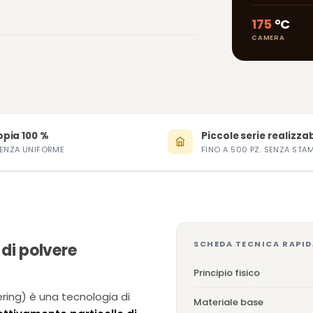
175
°C
CAMERA
opia 100 %
Piccole serie realizzab
TENZA UNIFORME
FINO A 500 PZ. SENZA STA
SCHEDA TECNICA RAPID
 di polvere
Principio fisico
ering) è una tecnologia di
Materiale base