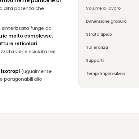
ttivamente particelle di
ad alta potenza che
Volume di lavoro
Dimensione granulo
on sinterizzata funge da
Strato tipico
rie molto complesse,
tture reticolari
Tolleranza
lizzata viene riciclata nel
Supporti
n
isotropi
(ugualmente
Tempi Imprimakers
e paragonabili allo