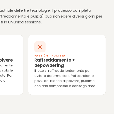
ustriale delle tre tecnologie. Il processo completo
freddamento e pulizia) può richiedere diversi giorni per
zi in un'unica sessione.
E
FASE 04 · PULIZIA
polvere
Raffreddamento +
depowdering
corrente
o solo le
Il lotto si raffredda lentamente per
ato. Poi
evitare deformazioni. Poi estraiamo i
o di
pezzi dal blocco di polvere, puliamo
con aria compressa e consegniamo.