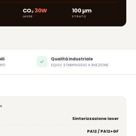
CO₂
30W
100 µm
LASER
STRATO
ili
Qualità industriale
MPO
EQUIV. STAMPAGGIO A INIEZIONE
A
Sinterizzazione laser
PA12 / PA12+GF