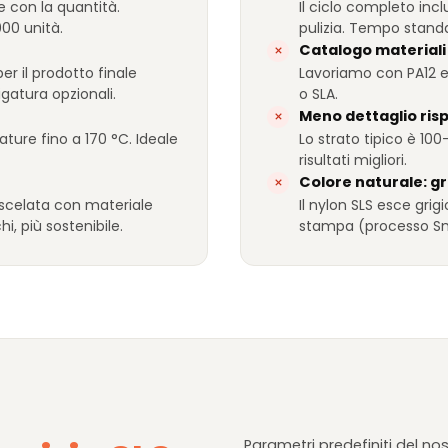
e con la quantità.
Il ciclo completo in
00 unità.
pulizia. Tempo standar
Catalogo materiali 
r il prodotto finale
Lavoriamo con PA12 e 
gatura opzionali.
o SLA.
Meno dettaglio risp
rature fino a 170 °C. Ideale
Lo strato tipico è 10
risultati migliori.
Colore naturale: gr
miscelata con materiale
Il nylon SLS esce grig
i, più sostenibile.
stampa (processo Sm
Parametri predefiniti del no