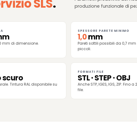
rvizio SLS
.
produzione funzionale di pez
ZA
SPESSORE PARETE MINIMO
mm
1,0
mm
00 mm di dimensione.
Pareti sottili possibili da 0,7 mm 
piccoli.
FORMATI FILE
o scuro
STL · STEP · OBJ
rale. Tintura RAL disponibile su
Anche STP, IGES, IGS, ZIP. Fino a
file.