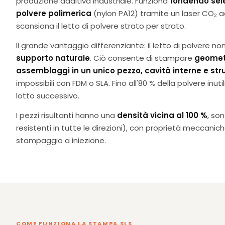
produzione additiva industriale. Funziona
fondendo sele
polvere polimerica
(nylon PA12) tramite un laser CO₂ 
scansiona il letto di polvere strato per strato.
Il grande vantaggio differenziante: il letto di polvere n
supporto naturale
. Ciò consente di stampare
geomet
assemblaggi in un unico pezzo, cavità interne e stru
impossibili con FDM o SLA. Fino all'80 % della polvere inuti
lotto successivo.
I pezzi risultanti hanno una
densità vicina al 100 %
, so
resistenti in tutte le direzioni), con proprietà meccanich
stampaggio a iniezione.
COME FUNZIONA LA STAMPA SLS