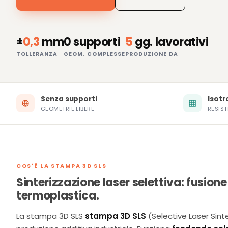
±
0,3
mm
0 supporti
5
gg. lavorativi
TOLLERANZA
GEOM. COMPLESSE
PRODUZIONE DA
Senza supporti
Isotr
GEOMETRIE LIBERE
RESIS
COS'È LA STAMPA 3D SLS
Sinterizzazione laser selettiva: fusione
termoplastica.
La stampa 3D SLS
stampa 3D SLS
(Selective Laser Sint