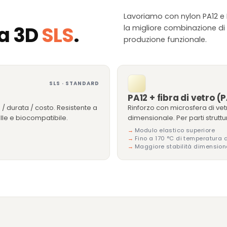
Lavoriamo con nylon PA12 e P
pa 3D
SLS
.
la migliore combinazione di
produzione funzionale.
SLS · STANDARD
PA12 + fibra di vetro 
a / durata / costo. Resistente a
Rinforzo con microsfera di vetr
elle e biocompatibile.
dimensionale. Per parti struttu
Modulo elastico superiore
Fino a 170 °C di temperatura d
Maggiore stabilità dimension