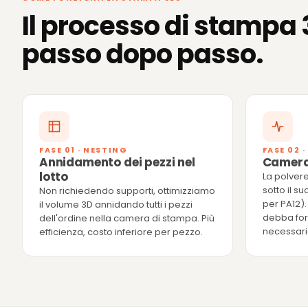
Il processo di stampa 
passo dopo passo.
FASE 01 · NESTING
FASE 02 
Annidamento dei pezzi nel
Camera
lotto
La polver
sotto il su
Non richiedendo supporti, ottimizziamo
per PA12).
il volume 3D annidando tutti i pezzi
debba forn
dell'ordine nella camera di stampa. Più
necessaria
efficienza, costo inferiore per pezzo.