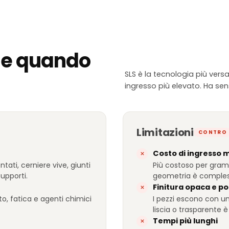
. e quando
SLS è la tecnologia più versa
ingresso più elevato. Ha sen
Limitazioni
CONTRO
Costo di ingresso 
tati, cerniere vive, giunti
Più costoso per gram
upporti.
geometria è compless
Finitura opaca e p
to, fatica e agenti chimici
I pezzi escono con u
liscia o trasparente 
Tempi più lunghi