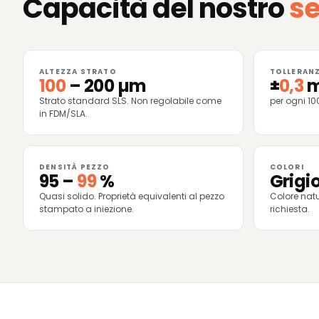
Capacità del nostro
se
ALTEZZA STRATO
TOLLERAN
100
– 200 µm
±
0,3
Strato standard SLS. Non regolabile come
per ogni 1
in FDM/SLA.
DENSITÀ PEZZO
COLORI
95 –
99
%
Grigi
Quasi solido. Proprietà equivalenti al pezzo
Colore natu
stampato a iniezione.
richiesta.