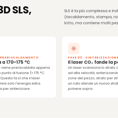
3D SLS,
SLS è la più complessa e ind
(riscaldamento, stampa, raf
lotto, ma contiene molti pez
· PRERISCALDAMENTO
FASE 03 · SINTERIZZAZION
 a 170–175 °C
Il laser CO₂ fonde la 
e viene preriscaldata appena
Un laser scansiona lo strato 
o punto di fusione (≈ 175 °C
ad alta velocità, sinterizzand
 Questo fa sì che il laser
zone del pezzo, strato per str
ire solo l'energia extra
un rullo stende un nuovo strat
 per sinterizzare.
polvere sopra.