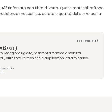
A12 rinforzato con fibra di vetro. Questi materiali offrono
 resistenza meccanica, durata e qualità del pezzo per la
SLS · RIGIDITÀ
(PA12+GF)
o. Maggiore rigidità, resistenza termica e stabilità
rali, attrezzature tecniche e applicazioni ad alto carico.
i servizio
ale