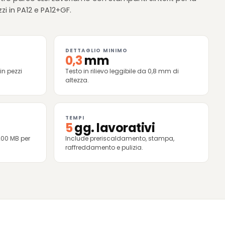
zi in PA12 e PA12+GF.
DETTAGLIO MINIMO
0,3
mm
in pezzi
Testo in rilievo leggibile da 0,8 mm di
altezza.
TEMPI
5
gg. lavorativi
 200 MB per
Include preriscaldamento, stampa,
raffreddamento e pulizia.