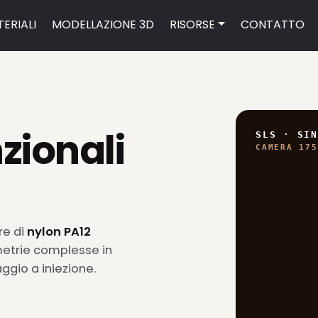
ERIALI
MODELLAZIONE 3D
RISORSE
CONTATTO
zionali
SLS · SIN
CAMERA 175
re di
nylon PA12
etrie complesse in
ggio a iniezione.