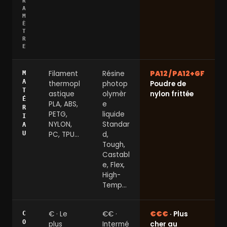
R
A
M
È
T
R
E
Filament
Résine
PA12 / PA12+GF
M
A
thermopl
photop
Poudre de
T
astique
olymèr
nylon frittée
É
PLA, ABS,
e
R
PETG,
liquide
I
NYLON,
Standar
A
U
PC, TPU…
d,
Tough,
Castabl
e, Flex,
High-
Temp…
€ · Le
€€ ·
€€€
· Plus
C
O
plus
Intermé
cher au