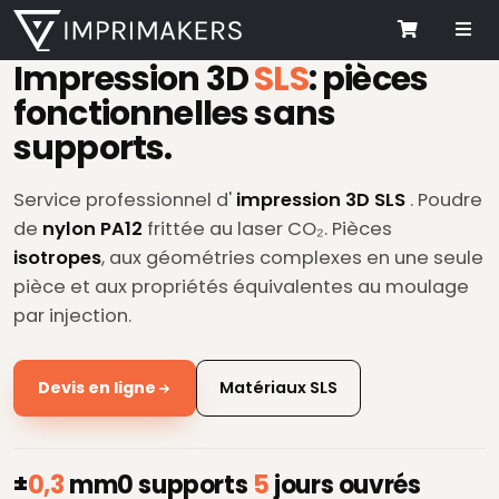
Me
Cart
Impression 3D
SLS
: pièces
fonctionnelles sans
supports.
Service professionnel d'
impression 3D SLS
. Poudre
de
nylon PA12
frittée au laser CO₂. Pièces
isotropes
, aux géométries complexes en une seule
pièce et aux propriétés équivalentes au moulage
par injection.
Devis en ligne
Matériaux SLS
±
0,3
mm
0 supports
5
jours ouvrés