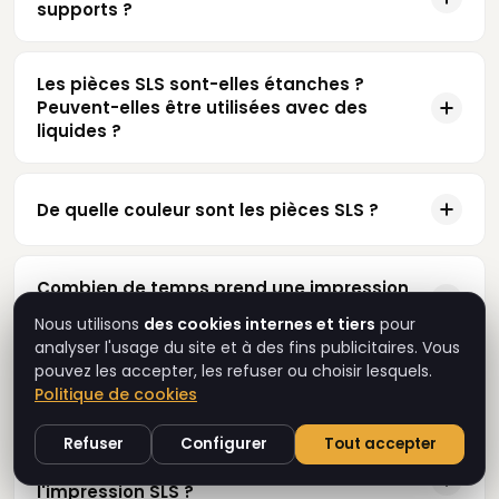
supports ?
Les pièces SLS sont-elles étanches ?
Peuvent-elles être utilisées avec des
liquides ?
De quelle couleur sont les pièces SLS ?
Combien de temps prend une impression
SLS ?
Nous utilisons
des cookies internes et tiers
pour
analyser l'usage du site et à des fins publicitaires. Vous
pouvez les accepter, les refuser ou choisir lesquels.
Faites-vous des petites séries en SLS ?
Politique de cookies
Refuser
Configurer
Tout accepter
Quels fichiers acceptez-vous pour
l'impression SLS ?