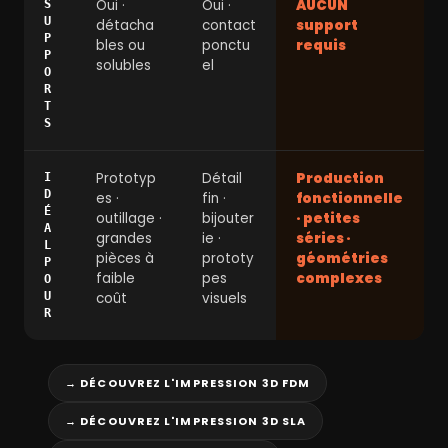
Oui ·
Oui ·
AUCUN
S
U
détacha
contact
support
P
bles ou
ponctu
requis
P
solubles
el
O
R
T
S
Prototyp
Détail
Production
I
D
es ·
fin ·
fonctionnelle
É
outillage ·
bijouter
· petites
A
grandes
ie ·
séries ·
L
pièces à
prototy
géométries
P
faible
pes
complexes
O
U
coût
visuels
R
→ DÉCOUVREZ L'IMPRESSION 3D FDM
→ DÉCOUVREZ L'IMPRESSION 3D SLA