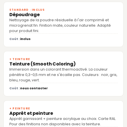
STANDARD · INCLUS
Dépoudrage
Nettoyage de la poudre résiduelle à l'air comprimé et
microgrenat fin. Finition mate, couleur naturelle. Adapté
pour produit fini.
Coût :
inclus
+ TEINTURE
Teinture (Smooth Coloring)
Immersion dans un colorant thermoactivé. La couleur
pénètre 0,3–0,5 mm et ne s'écaille pas. Couleurs : noir, gris,
bleu, rouge, vert.
Coût :
nous contacter
+ PEINTURE
Apprêt et peinture
Apprêt garnissant + peinture acrylique au choix. Carte RAL.
Pour des finitions non disponibles avec la teinture.