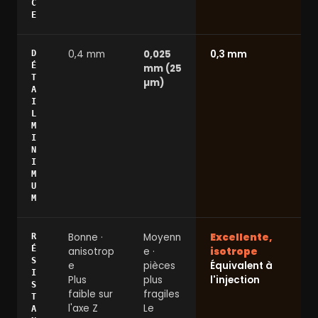
C
E
0,4 mm
0,025
0,3 mm
D
É
mm (25
T
µm)
A
I
L
M
I
N
I
M
U
M
Bonne ·
Moyenn
Excellente,
R
É
anisotrop
e ·
isotrope
S
e
pièces
Équivalent à
I
Plus
plus
l'injection
S
faible sur
fragiles
T
l'axe Z
Le
A