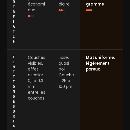
Û
économi
diaire
gramme
T
que
R
E
L
A
T
I
F
Couches
Lisse,
Mat uniforme,
F
I
visibles,
quasi
légèrement
N
effet
poli
poreux
I
escalier
Couche
T
0,1 à 0,3
s 25 à
I
mm
100 µm
O
N
entre les
D
couches
E
S
U
R
F
A