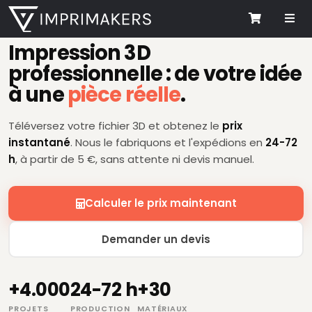
Me
SERVICE D'IMPRESSION 3D
Cart
Impression 3D
professionnelle : de votre idée
à une
pièce réelle
.
Téléversez votre fichier 3D et obtenez le
prix
instantané
. Nous le fabriquons et l'expédions en
24-72
h
, à partir de 5 €, sans attente ni devis manuel.
Calculer le prix maintenant
Demander un devis
+4.000
24-72 h
+30
PROJETS
PRODUCTION
MATÉRIAUX