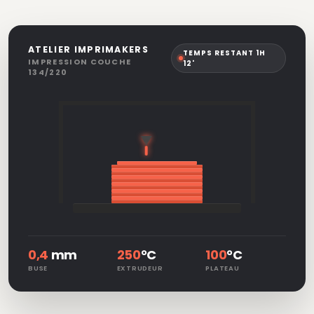
ATELIER IMPRIMAKERS
TEMPS RESTANT 1H
IMPRESSION COUCHE
12'
134/220
0,4
mm
250
°C
100
°C
BUSE
EXTRUDEUR
PLATEAU