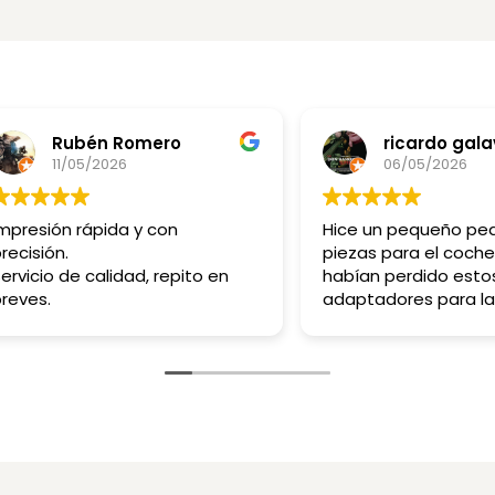
Rubén Romero
ricardo gala
11/05/2026
06/05/2026
mpresión rápida y con
Hice un pequeño pe
recisión.
piezas para el coche
ervicio de calidad, repito en
habían perdido esto
reves.
adaptadores para la
bombillas tienen mu
pinta chicos de 10 y
gracias te enviaré m
más adelante!!