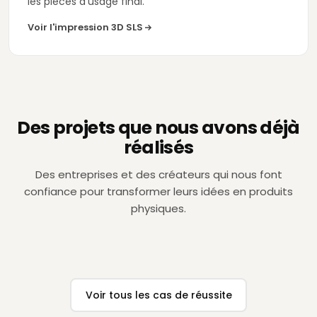
les pièces d'usage final.
Voir l'impression 3D SLS
Des projets que nous avons déjà
réalisés
TÉLÉVISION
DÉCORATION
Zeppelin TV
Lladró
Des entreprises et des créateurs qui nous font
confiance pour transformer leurs idées en produits
Pièces de décor pour le direct, en moins
Conception et pr
d'une semaine.
décoratifs pour N
physiques.
Voir le cas →
Voir le cas →
Voir tous les cas de réussite