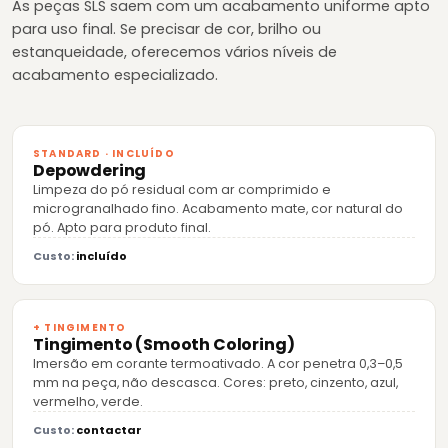
As peças SLS saem com um acabamento uniforme apto
para uso final. Se precisar de cor, brilho ou
estanqueidade, oferecemos vários níveis de
acabamento especializado.
STANDARD · INCLUÍDO
Depowdering
Limpeza do pó residual com ar comprimido e
microgranalhado fino. Acabamento mate, cor natural do
pó. Apto para produto final.
Custo:
incluído
+ TINGIMENTO
Tingimento (Smooth Coloring)
Imersão em corante termoativado. A cor penetra 0,3–0,5
mm na peça, não descasca. Cores: preto, cinzento, azul,
vermelho, verde.
Custo:
contactar