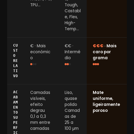
TPU…
Tough,
Castabl
e, Flex,
High-
Temp…
€ · Mais
€€ ·
€€€
· Mais
CU
ST
económic
Intermé
caro por
O
o
dio
grama
RE
LA
TI
VO
Camadas
Liso,
Mate
AC
AB
visíveis,
quase
uniforme,
AM
efeito
polido
ligeiramente
EN
degrau
Camad
poroso
TO
0,1 a 0,3
as de
SU
mm entre
25 a
PE
RF
camadas
100 µm
IC