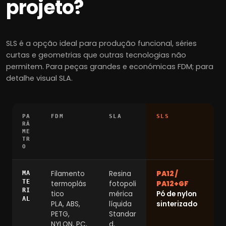
projeto?
SLS é a opção ideal para produção funcional, séries
curtas e geometrias que outras tecnologias não
permitem. Para peças grandes e económicas FDM; para
detalhe visual SLA.
PA
FDM
SLA
SLS
RÂ
ME
TR
O
Filamento
Resina
PA12 /
MA
TE
termoplás
fotopoli
PA12+GF
RI
tico
mérica
Pó de nylon
AL
PLA, ABS,
líquida
sinterizado
PETG,
Standar
NYLON, PC,
d,