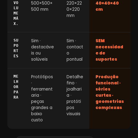
500×500×
220×22
40×40×40
VO
LU
500 mm
0×220
cm
ME
mm
MÁ
X.
Sim ·
Sim ·
SEM
SU
PO
destacáve
contact
necessidad
RT
is ou
o
e de
ES
solúveis
pontual
suportes
Protótipos
Detalhe
Produção
ME
LH
·
fino ·
funcional ·
OR
ferrament
joalhari
séries
PA
aria ·
a ·
curtas ·
RA
peças
protóti
geometrias
grandes a
pos
complexas
baixo
visuais
custo