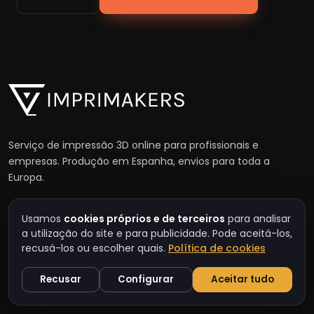
Serviço de impressão 3D online para profissionais e
empresas. Produção em Espanha, envios para toda a
Europa.
Usamos
cookies próprios e de terceiros
para analisar
info@imprimakers.com
a utilização do site e para publicidade. Pode aceitá-los,
(+34) 615 631 673
recusá-los ou escolher quais.
Política de cookies
Avenida Colón, 22 · 46185 La Pobla de Vallbona,
Recusar
Configurar
Aceitar tudo
Valencia