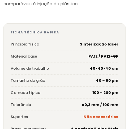
comparáveis à injeção de plástico.
FICHA TÉCNICA RÁPIDA
Princípio físico
Sinterização laser
Material base
PA12 / PA12+GF
Volume de trabalho
40×40×40 cm
Tamanho do grão
40 – 90 µm
Camada típica
100 – 200 µm
Tolerância
±0,3 mm / 100 mm
Suportes
Não necessários
Prazo Imprimakers
A partir de 5 dias úteis