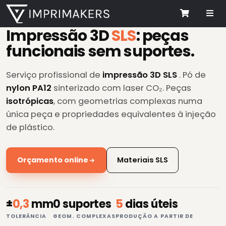
Me
Cart
Impressão 3D
SLS
: peças
funcionais sem suportes.
Serviço profissional de
impressão 3D SLS
. Pó de
nylon PA12
sinterizado com laser CO₂. Peças
isotrópicas
, com geometrias complexas numa
única peça e propriedades equivalentes à injeção
de plástico.
Orçamento online
Materiais SLS
±
0,3
mm
0 suportes
5
dias úteis
TOLERÂNCIA
GEOM. COMPLEXAS
PRODUÇÃO A PARTIR DE