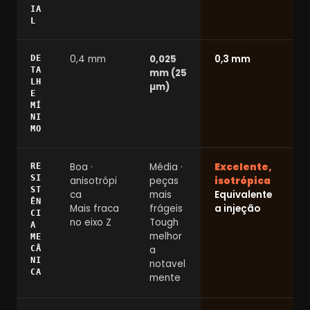
IA
L
0,4 mm
0,025
0,3 mm
DE
TA
mm (25
LH
µm)
E
MÍ
NI
MO
Boa ·
Média ·
Excelente,
RE
SI
anisotrópi
peças
isotrópica
ST
ca
mais
Equivalente
ÊN
Mais fraca
frágeis
a injeção
CI
no eixo Z
Tough
A
melhor
ME
CÂ
a
NI
notavel
CA
mente