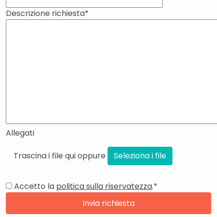
e
Descrizione richiesta
*
Allegati
Trascina i file qui oppure
Seleziona i file
Accetto la
politica sulla riservatezza
.
*
Invia richiesta