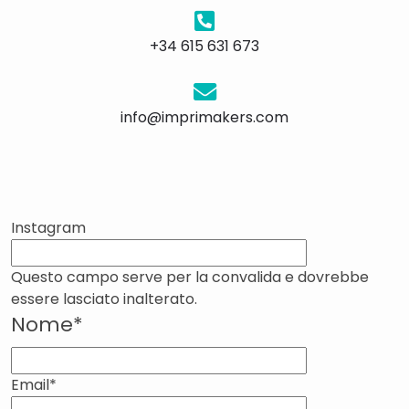
+34 615 631 673
info@imprimakers.com
Instagram
Questo campo serve per la convalida e dovrebbe
essere lasciato inalterato.
Nome
*
N
o
Email
*
m