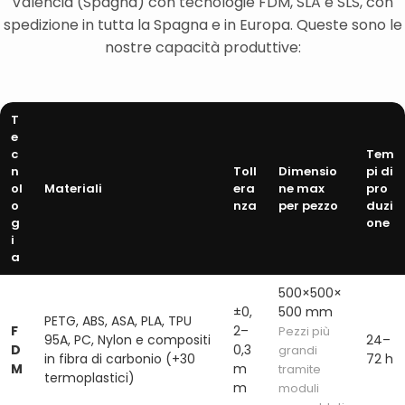
Valencia (Spagna) con tecnologie FDM, SLA e SLS, con
spedizione in tutta la Spagna e in Europa. Queste sono le
nostre capacità produttive:
T
e
c
Tem
n
Toll
Dimensio
pi di
ol
Materiali
era
ne max
pro
o
nza
per pezzo
duzi
g
one
i
a
500×500×
±0,
500 mm
PETG, ABS, ASA, PLA, TPU
F
2–
Pezzi più
95A, PC, Nylon e compositi
24–
D
0,3
grandi
in fibra di carbonio (+30
72 h
M
m
tramite
termoplastici)
m
moduli