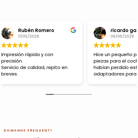
Rubén Romero
ricardo gal
11/05/2026
06/05/2026
Impresión rápida y con
Hice un pequeño p
precisión.
piezas para el coc
Servicio de calidad, repito en
habían perdido es
breves.
adaptadores para 
bombillas tienen 
pinta chicos de 10
gracias te enviaré
más adelante!!
DOMANDE FREQUENTI