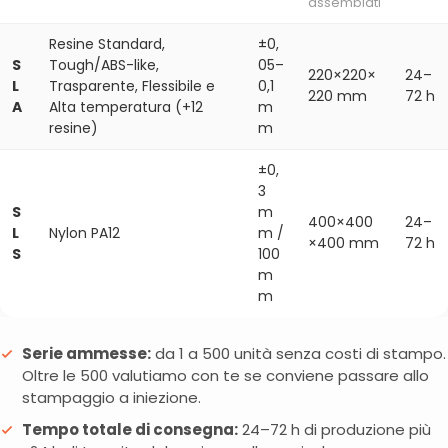
assemblati
Resine Standard,
±0,
S
Tough/ABS-like,
05–
220×220×
24–
L
Trasparente, Flessibile e
0,1
220 mm
72 h
A
Alta temperatura (+12
m
resine)
m
±0,
3
S
m
400×400
24–
L
Nylon PA12
m /
×400 mm
72 h
S
100
m
m
Serie ammesse:
da 1 a 500 unità senza costi di stampo.
Oltre le 500 valutiamo con te se conviene passare allo
stampaggio a iniezione.
Tempo totale di consegna:
24–72 h di produzione più