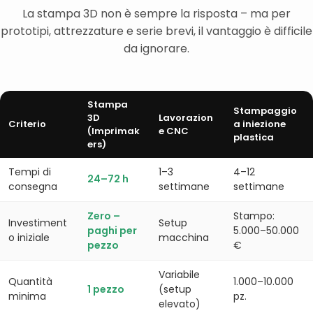
La stampa 3D non è sempre la risposta – ma per
prototipi, attrezzature e serie brevi, il vantaggio è difficile
da ignorare.
Stampa
Stampaggio
3D
Lavorazion
Criterio
a iniezione
(Imprimak
e CNC
plastica
ers)
Tempi di
1–3
4–12
24–72 h
consegna
settimane
settimane
Zero –
Stampo:
Investiment
Setup
paghi per
5.000–50.000
o iniziale
macchina
pezzo
€
Variabile
Quantità
1.000–10.000
1 pezzo
(setup
minima
pz.
elevato)