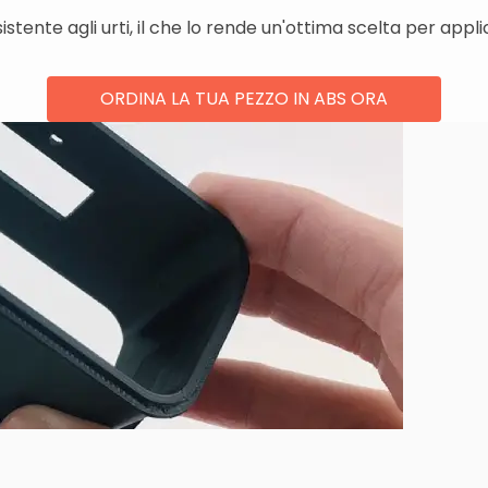
sistente agli urti, il che lo rende un'ottima scelta per app
ORDINA LA TUA PEZZO IN ABS ORA