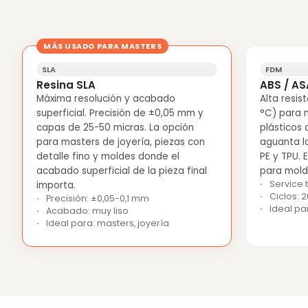
MÁS USADO PARA MASTERS
SLA
FDM
Resina SLA
ABS / AS
Máxima resolución y acabado
Alta resis
superficial. Precisión de ±0,05 mm y
°C) para 
capas de 25-50 micras. La opción
plásticos 
para masters de joyería, piezas con
aguanta la
detalle fino y moldes donde el
PE y TPU. 
acabado superficial de la pieza final
para molde
Service 
importa.
Ciclos: 
Precisión: ±0,05-0,1 mm
Ideal pa
Acabado: muy liso
Ideal para: masters, joyería