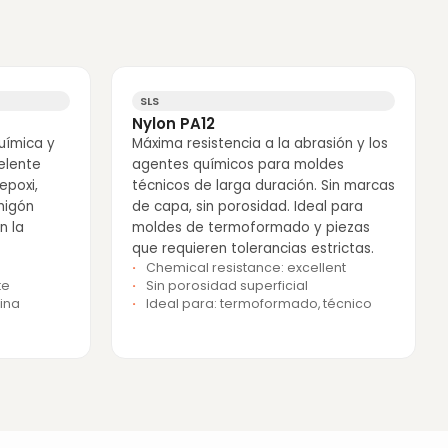
SLS
Nylon PA12
química y
Máxima resistencia a la abrasión y los
elente
agentes químicos para moldes
epoxi,
técnicos de larga duración. Sin marcas
migón
de capa, sin porosidad. Ideal para
n la
moldes de termoformado y piezas
que requieren tolerancias estrictas.
Chemical resistance: excellent
te
Sin porosidad superficial
sina
Ideal para: termoformado, técnico