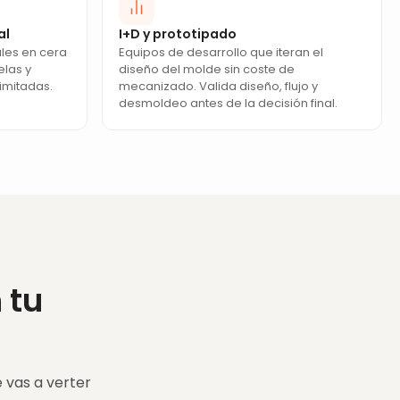
al
I+D y prototipado
ales en cera
Equipos de desarrollo que iteran el
elas y
diseño del molde sin coste de
limitadas.
mecanizado. Valida diseño, flujo y
desmoldeo antes de la decisión final.
 tu
 vas a verter