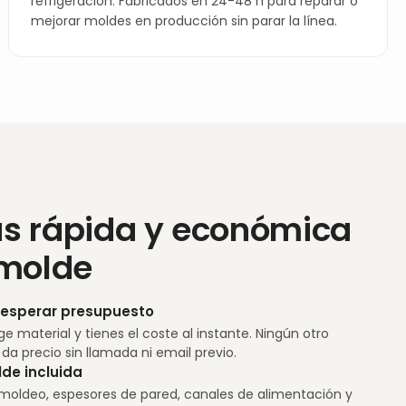
refrigeración. Fabricados en 24-48 h para reparar o
mejorar moldes en producción sin parar la línea.
s rápida y económica
 molde
n esperar presupuesto
ge material y tienes el coste al instante. Ningún otro
a precio sin llamada ni email previo.
lde incluida
moldeo, espesores de pared, canales de alimentación y