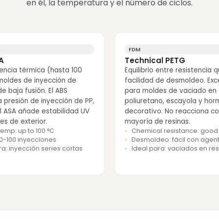
en él, la temperatura y el número de ciclos.
FDM
A
Technical PETG
tencia térmica (hasta 100
Equilibrio entre resistencia 
moldes de inyección de
facilidad de desmoldeo. Exc
de baja fusión. El ABS
para moldes de vaciado en 
 presión de inyección de PP,
poliuretano, escayola y hor
El ASA añade estabilidad UV
decorativo. No reacciona co
s de exterior.
mayoría de resinas.
temp: up to 100 °C
Chemical resistance: good
20-100 inyecciones
Desmoldeo: fácil con agen
ra: inyección series cortas
Ideal para: vaciados en re