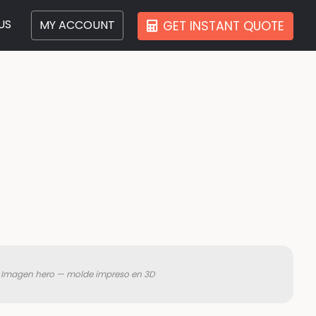
US
MY ACCOUNT
GET INSTANT QUOTE
Imagen hero — molde impreso en 3D