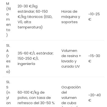
M
20-30 €/kg
(fil
estándar; 60-150
Horas de
a
~10-25
€/kg técnicos (ESD,
máquina y
m
€
V0, alta
soportes
en
temperatura)
to
)
SL
A
Volumen
35-60 €/L estándar;
(r
de resina +
~15-30
150-250 €/L
es
lavado y
€
ingeniería
in
curado UV
a)
SL
S
Ocupación
(n
60-100 €/kg de
del
~20-40
yl
polvo, con tasa de
volumen
€
on
refresco del 30-50 %
de cuba