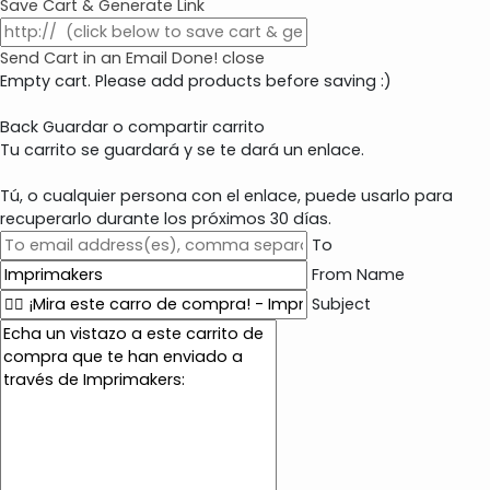
Save Cart & Generate Link
Send Cart in an Email
Done! close
Empty cart. Please add products before saving :)
Back
Guardar o compartir carrito
Tu carrito se guardará y se te dará un enlace.
Tú, o cualquier persona con el enlace, puede usarlo para
recuperarlo durante los próximos 30 días.
To
From Name
Subject
E
m
a
i
l
c
o