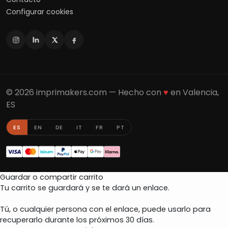
Configurar cookies
© 2026 imprimakers.com — Hecho con
♥
en Valencia,
ES
ES
EN
DE
IT
FR
PT
Guardar o compartir carrito
Tu carrito se guardará y se te dará un enlace.
Tú, o cualquier persona con el enlace, puede usarlo para
recuperarlo durante los próximos 30 días.