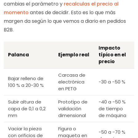
cambias el parámetro y
recalculas el precio al
momento
antes de decidir. Esto es lo que más
margen da según lo que vemos a diario en pedidos
B2B.
Impacto
Palanca
Ejemplo real
típico en el
precio
Carcasa de
Bajar relleno de
electrónica
−30 a −50 %
100 % a 20-30 %
en PETG
Subir altura de
Prototipo de
−40 a −50 %
capa de 0,1 a 0,2
validación
de tiempo
mm
dimensional
de máquina
Vaciar la pieza
Figura o
−50 a −70 %
con orificios de
maqueta en