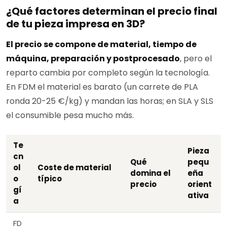
¿Qué factores determinan el precio final
de tu pieza impresa en 3D?
El precio se compone de material, tiempo de
máquina, preparación y postprocesado
, pero el
reparto cambia por completo según la tecnología.
En FDM el material es barato (un carrete de PLA
ronda 20-25 €/kg) y mandan las horas; en SLA y SLS
el consumible pesa mucho más.
Te
Pieza
cn
Qué
pequ
ol
Coste de material
domina el
eña
o
típico
precio
orient
gí
ativa
a
FD