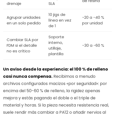
de resina
drenaje
SLA
10 jigs de
Agrupar unidades
−20 a −40 %
línea en vez
en un solo pedido
por unidad
de 1
Soporte
Cambiar SLA por
interno,
FDM si el detalle
−30 a −60 %
utillaje,
no es crítico
plantilla
Un aviso desde la experiencia: el 100 % de relleno
casi nunca compensa.
Recibimos a menudo
archivos configurados macizos «por seguridad»: por
encima del 50-60 % de relleno, la rigidez apenas
mejora y estás pagando el doble o el triple de
material y horas. Si la pieza necesita resistencia real,
suele rendir más cambiar a PA12 o añadir nervios al