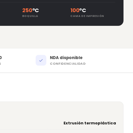
250
°C
100
°C
BOQUILLA
CAMA DE IMPRESIÓN
0
NDA disponible
S
CONFIDENCIALIDAD
Extrusión termoplástica