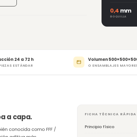
0,4
mm
BOQUILLA
cción 24 a 72 h
Volumen 500×500×50
PIEZAS ESTÁNDAR
O ENSAMBLAJES MAYORE
FICHA TÉCNICA RÁPIDA
pa a capa.
Principio físico
ién conocida como FFF /
ción aditiva más