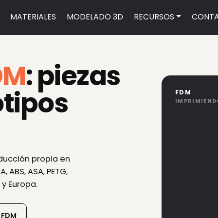
MATERIALES
MODELADO 3D
RECURSOS
CONT
DM
: piezas
otipos
FDM
IMPRIMIEND
ucción propia en
LA, ABS, ASA, PETG,
 y Europa.
s FDM