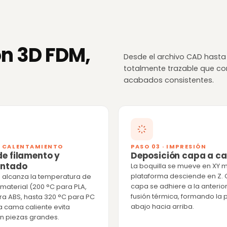
ón 3D FDM,
Desde el archivo CAD hasta
totalmente trazable que con
acabados consistentes.
 · CALENTAMIENTO
PASO 03 · IMPRESIÓN
e filamento y
Deposición capa a c
entado
La boquilla se mueve en XY m
plataforma desciende en Z.
d alcanza la temperatura de
capa se adhiere a la anterio
 material (200 °C para PLA,
fusión térmica, formando la 
ra ABS, hasta 320 °C para PC
abajo hacia arriba.
La cama caliente evita
n piezas grandes.