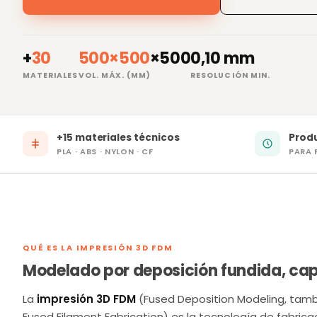
+
30
500×500
×500
0,10 mm
MATERIALES
VOL. MÁX. (MM)
RESOLUCIÓN MIN.
+15 materiales técnicos
Produ
PLA · ABS · NYLON · CF
PARA 
QUÉ ES LA IMPRESIÓN 3D FDM
Modelado por deposición fundida, ca
La
impresión 3D FDM
(Fused Deposition Modeling, tamb
Fused Filament Fabrication) es la tecnología de fabrica