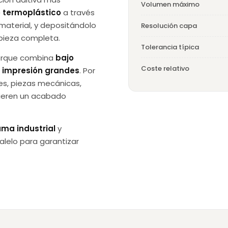
Volumen máximo
o termoplástico
a través
 material, y depositándolo
Resolución capa
pieza completa.
Tolerancia típica
porque combina
bajo
Coste relativo
e impresión grandes
. Por
es, piezas mecánicas,
quieren un acabado
ma industrial
y
lelo para garantizar