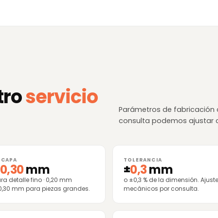
tro
servicio
Parámetros de fabricación 
consulta podemos ajustar c
 CAPA
TOLERANCIA
0,30
mm
±
0,3
mm
a detalle fino · 0,20 mm
o ±0,3 % de la dimensión. Ajust
 0,30 mm para piezas grandes.
mecánicos por consulta.