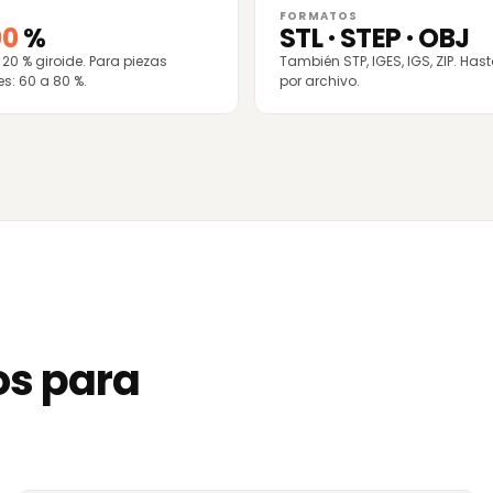
FORMATOS
00
%
STL · STEP · OBJ
 20 % giroide. Para piezas
También STP, IGES, IGS, ZIP. Has
es: 60 a 80 %.
por archivo.
os para