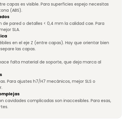
tre capas es visible. Para superficies espejo necesitas
tona (ABS).
tados
 de pared o detalles < 0,4 mm la calidad cae. Para
 mejor SLA.
ica
biles en el eje Z (entre capas). Hay que orientar bien
 separe las capas.
hace falta material de soporte, que deja marca al
s
cas. Para ajustes h7/H7 mecánicos, mejor SLS o
r.
omplejas
con cavidades complicadas son inaccesibles. Para esas,
tes.