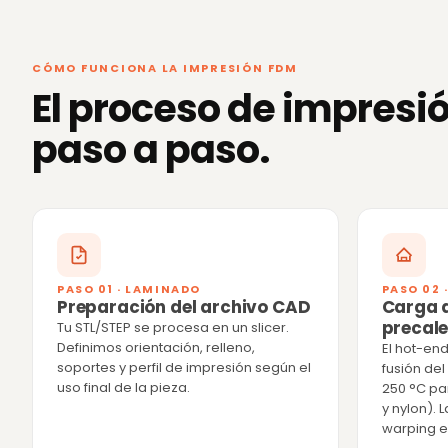
CÓMO FUNCIONA LA IMPRESIÓN FDM
El proceso de impresi
paso a paso.
PASO 01 · LAMINADO
PASO 02
Preparación del archivo CAD
Carga d
precal
Tu STL/STEP se procesa en un slicer.
Definimos orientación, relleno,
El hot-en
soportes y perfil de impresión según el
fusión del
uso final de la pieza.
250 °C pa
y nylon). 
warping e