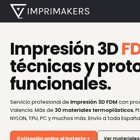
Impresión 3D
F
técnicas y prot
funcionales.
Servicio profesional de
impresión 3D FDM
con prod
Valencia. Más de
30 materiales termoplásticos
, P
NYLON, TPU, PC y muchos más. Envío a toda España
Cotización online al instante
Ver materiale