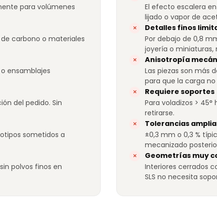
mente para volúmenes
El efecto escalera en
lijado o vapor de ace
Detalles finos limi
 de carbono o materiales
Por debajo de 0,8 mm
joyería o miniaturas,
Anisotropía mecán
 o ensamblajes
Las piezas son más dé
para que la carga no
Requiere soportes
ón del pedido. Sin
Para voladizos > 45° 
retirarse.
Tolerancias amplia
ototipos sometidos a
±0,3 mm o 0,3 % típi
mecanizado posterio
Geometrías muy c
 sin polvos finos en
Interiores cerrados 
SLS no necesita sopor