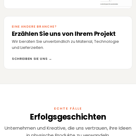
EINE ANDERE BRANCHE?
Erzählen Sie uns von Ihrem Projekt
Wir beraten Sie unverbindlich zu Material, Technologie
und Lieferzeiten.
SCHREIBEN SIE UNS →
ECHTE FÄLLE
FERNSEHEN
DEKORATION
Erfolgsgeschichten
Zeppelin TV
Lladró
Unternehmen und Kreative, die uns vertrauen, ihre Ideen
Bühnenbild-Teile für Live-TV, in weniger als
Design und Produk
1 Woche.
für New York.
in physische Produkte zu verwandeln.