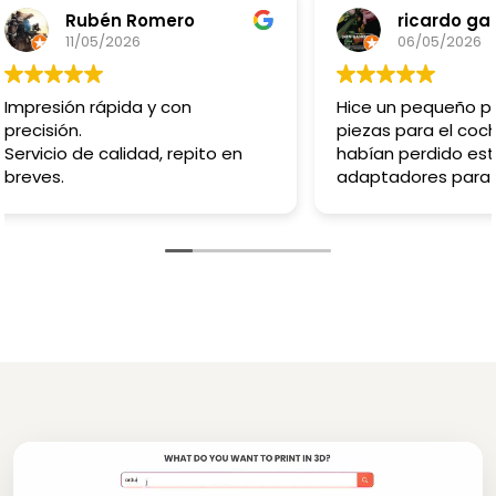
Rubén Romero
ricardo gal
11/05/2026
06/05/2026
Impresión rápida y con
Hice un pequeño p
precisión.
piezas para el coc
Servicio de calidad, repito en
habían perdido es
breves.
adaptadores para 
bombillas tienen 
pinta chicos de 10
gracias te enviaré
más adelante!!