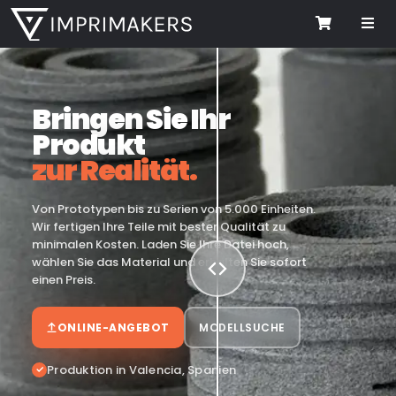
Me
Cart
Bringen Sie Ihr
Produkt
zur Realität.
Von Prototypen bis zu Serien von 5.000 Einheiten.
Wir fertigen Ihre Teile mit bester Qualität zu
minimalen Kosten. Laden Sie Ihre Datei hoch,
wählen Sie das Material und erhalten Sie sofort
einen Preis.
ONLINE-ANGEBOT
MODELLSUCHE
Produktion in Valencia, Spanien