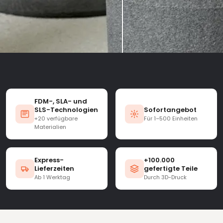
FDM-, SLA- und
SLS-Technologien
Sofortangebot
+20 verfügbare
Für 1–500 Einheiten
Materialien
Express-
+100.000
Lieferzeiten
gefertigte Teile
Ab 1 Werktag
Durch 3D-Druck