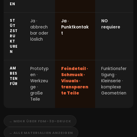
EN
ST
Ja ·
Ja ·
NO
ÜT
abbrech
Punktkontak
requiere
ZST
bar oder
t
RU
löslich
KT
URE
N
AM
Prototyp
Feindetail ·
Funktionsfer
BES
en ·
Schmuck ·
tigung ·
TEN
Werkzeu
Visuals ·
Kleinserie ·
FÜR
ge ·
transparen
komplexe
große
te Teile
Geometrien
Teile
→ MEHR ÜBER FDM-3D-DRUCK
→ ALLE MATERIALIEN ANZEIGEN