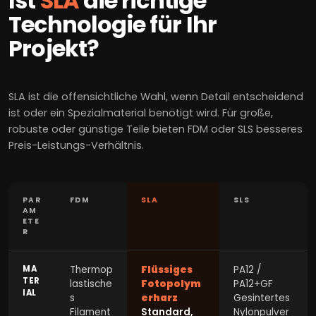
Ist
SLA
die richtige
Technologie für Ihr
Projekt?
SLA ist die offensichtliche Wahl, wenn Detail entscheidend
ist oder ein Spezialmaterial benötigt wird. Für große,
robuste oder günstige Teile bieten FDM oder SLS besseres
Preis-Leistungs-Verhältnis.
PAR
FDM
SLA
SLS
AM
ETE
R
MA
Thermop
Flüssiges
PA12 /
TER
lastische
Fotopolym
PA12+GF
IAL
s
erharz
Gesintertes
Filament
Standard,
Nylonpulver