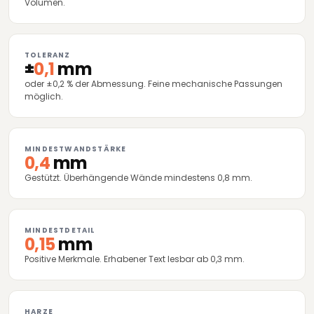
Volumen.
TOLERANZ
±
0,1
mm
oder ±0,2 % der Abmessung. Feine mechanische Passungen
möglich.
MINDESTWANDSTÄRKE
0,4
mm
Gestützt. Überhängende Wände mindestens 0,8 mm.
MINDESTDETAIL
0,15
mm
Positive Merkmale. Erhabener Text lesbar ab 0,3 mm.
HARZE