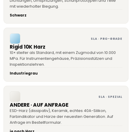
Dichtungen, Umspritzungen, Schuhprototypen und Teile
mit wiederholter Biegung.
Schwarz
SLA · PRO-GRADE
Rigid 10K Harz
10× steifer als Standard, mit einem Zugmodul von 10.000
MPa. Für Instrumentengehäuse, Präzisionsstützen und
Inspektionslehren.
Industriegrau
SLA · SPEZIAL
ANDERE · AUF ANFRAGE
ESD-Harz (dissipativ), Keramik, echtes 40A-Silikon,
Farbindikator und Harze der neuesten Generation. Auf
Anfrage im Bestellformular.
je nach Harz