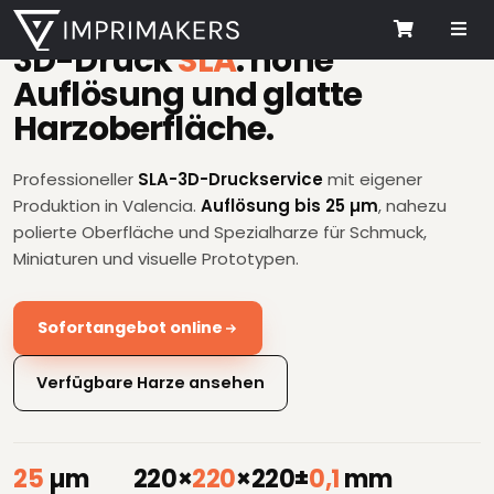
Me
3D-Druck
SLA
: hohe
Cart
Auflösung und glatte
Harzoberfläche.
Professioneller
SLA-3D-Druckservice
mit eigener
Produktion in Valencia.
Auflösung bis 25 µm
, nahezu
polierte Oberfläche und Spezialharze für Schmuck,
Miniaturen und visuelle Prototypen.
Sofortangebot online
Verfügbare Harze ansehen
25
µm
220×
220
×220
±
0,1
mm