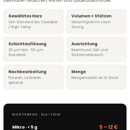
beinhalten Waschen, Härten und Qualitätskontrolle.
Gewähltes Harz
Volumen + Stützen
Von Standard bis Castable
Gesamtgramm nach
/ High Temp
Slicing
Schichtauflösung
Ausrichtung
25 µm fein · 50 µm
Beeinflusst Zeit und
Standard
Stützenverbrauch
Nachbearbeitung
Menge
Polieren, Lackieren…
Mengenrabatt ab 10 Stück
optional
RICHTPREISE · SLA-TEILE
5 – 12 €
Mikro · < 5 g