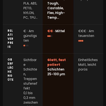
PLA, ABS,
Tough,
PETG,
Castable,
NYLON,
Flex, High-
PC, TPU…
Temp…
REL
€ · Am
€€
· Mittel
€€€ · Am
ATI
günstigs
teuersten
VER
ten
PRE
IS
OB
Sichtbar
Glatt, fast
Einheitliches
ERF
e
poliert
Matt, leicht
LÄC
Schichte
Schichten
porös
HE
n,
25–100 µm
NG
Treppen
ÜTE
stufenef
fekt
0,1 bis
0,3 mm
zwischen