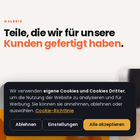
GALERIE
Teile, die wir für unsere
Kunden gefertigt haben
.
Wir verwenden
eigene Cookies und Cookies Dritter
,
um die Nutzung der Website zu analysieren und für
Werbung. Sie können sie annehmen, ablehnen oder
auswählen.
Cookie-Richtlinie
Ablehnen
Einstellungen
Alle akzeptieren