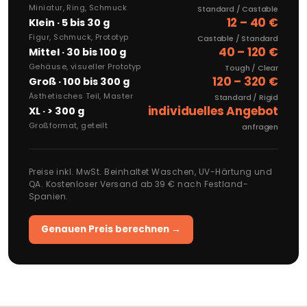
Miniatur, Ring, Schmuck
Standard / Castable
12 – 40 €
Klein · 5 bis 30 g
Figur, Schmuck, Prototyp
Castable / Standard
40 – 120 €
Mittel · 30 bis 100 g
Gehäuse, visueller Prototyp
Tough / Clear
120 – 320 €
Groß · 100 bis 300 g
Ästhetisches Teil, Master
Standard / Rigid
individuelles Angebot
XL · > 300 g
Großformat, geteilt
anfragen
Preise inkl. MwSt. Beinhaltet Waschen, UV-Härtung und
QA. Kostenloser Versand ab 39 € nach Festland-
Spanien.
Genauen Preis berechnen →