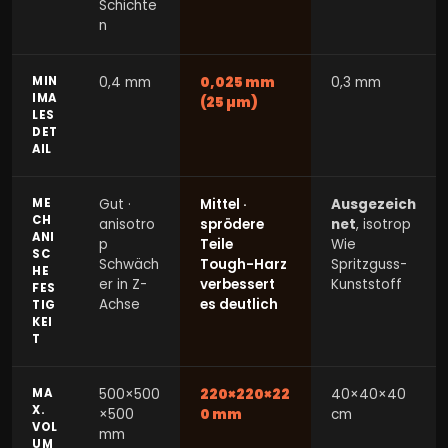
Schichte
n
MIN
0,4 mm
0,025 mm
0,3 mm
IMA
(25 µm)
LES
DET
AIL
ME
Gut ·
Mittel ·
Ausgezeich
CH
anisotro
sprödere
net
, isotrop
ANI
p
Teile
Wie
SC
Schwäch
Tough-Harz
Spritzguss-
HE
er in Z-
verbessert
Kunststoff
FES
Achse
es deutlich
TIG
KEI
T
MA
500×500
220×220×22
40×40×40
X.
×500
0 mm
cm
VOL
mm
UM