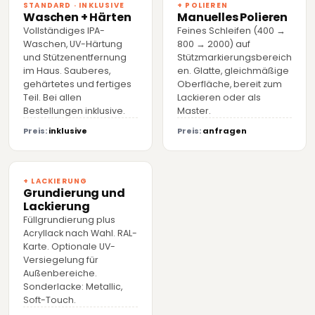
STANDARD · INKLUSIVE
+ POLIEREN
Waschen + Härten
Manuelles Polieren
Vollständiges IPA-
Feines Schleifen (400 →
Waschen, UV-Härtung
800 → 2000) auf
und Stützenentfernung
Stützmarkierungsbereich
im Haus. Sauberes,
en. Glatte, gleichmäßige
gehärtetes und fertiges
Oberfläche, bereit zum
Teil. Bei allen
Lackieren oder als
Bestellungen inklusive.
Master.
Preis:
inklusive
Preis:
anfragen
+ LACKIERUNG
Grundierung und
Lackierung
Füllgrundierung plus
Acryllack nach Wahl. RAL-
Karte. Optionale UV-
Versiegelung für
Außenbereiche.
Sonderlacke: Metallic,
Soft-Touch.