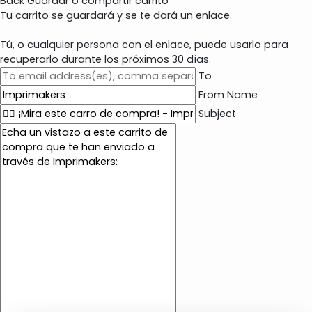
Back
Guardar o compartir carrito
Tu carrito se guardará y se te dará un enlace.
Tú, o cualquier persona con el enlace, puede usarlo para
recuperarlo durante los próximos 30 días.
To
From Name
Subject
E
m
a
i
l
c
o
n
t
e
n
t