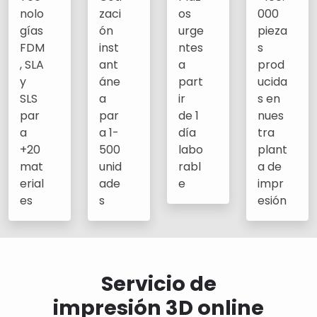
nolo
zaci
os
000
gías
ón
urge
pieza
FDM
inst
ntes
s
, SLA
ant
a
prod
y
áne
part
ucida
SLS
a
ir
s en
par
par
de 1
nues
a
a 1-
día
tra
+20
500
labo
plant
mat
unid
rabl
a de
erial
ade
e
impr
es
s
esión
Servicio de
impresión 3D online