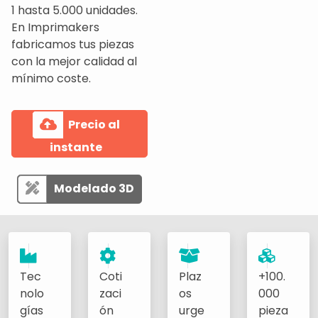
1 hasta 5.000 unidades.
En Imprimakers
fabricamos tus piezas
con la mejor calidad al
mínimo coste.
Precio al
instante
Modelado 3D
Tec
Coti
Plaz
+100.
nolo
zaci
os
000
gías
ón
urge
pieza