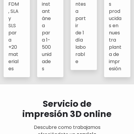
FDM
inst
ntes
s
, SLA
ant
a
prod
y
áne
part
ucida
SLS
a
ir
s en
par
par
de 1
nues
a
a 1-
día
tra
+20
500
labo
plant
mat
unid
rabl
a de
erial
ade
e
impr
es
s
esión
Servicio de
impresión 3D online
Descubre como trabajamos