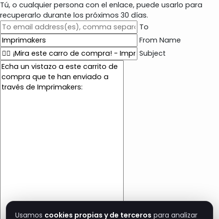
Tú, o cualquier persona con el enlace, puede usarlo para
recuperarlo durante los próximos 30 días.
To
From Name
Subject
E
m
a
i
l
c
o
n
t
e
n
t
Usamos
cookies propias y de terceros
para analizar