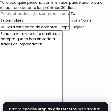
Tú, o cualquier persona con el enlace, puede usarlo para
recuperarlo durante los próximos 30 días.
To
From Name
Subject
E
m
a
i
l
c
o
n
t
e
n
t
Usamos
cookies propias y de terceros
para analizar