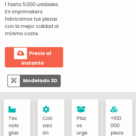
1 hasta 5.000 unidades.
En Imprimakers
fabricamos tus piezas
con la mejor calidad al
mínimo coste.
Precio al
instante
Modelado 3D
Tec
Coti
Plaz
+100.
nolo
zaci
os
000
gías
ón
urge
pieza