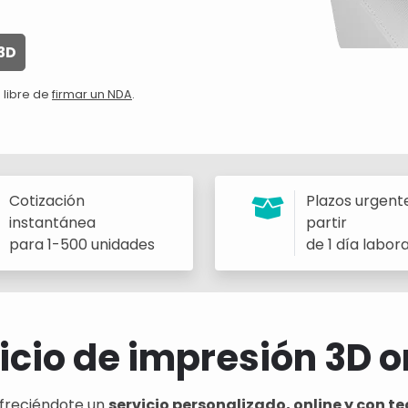
3D
 libre de
firmar un NDA
.
Cotización
Plazos urgent
instantánea
partir
para 1-500 unidades
de 1 día labor
icio de impresión 3D o
freciéndote un
servicio personalizado, online y con