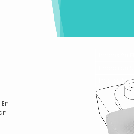
 En
con