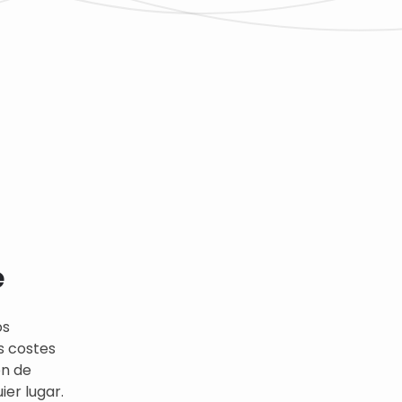
e
os
s costes
ón de
er lugar.