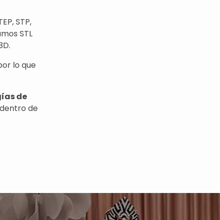
EP, STP,
amos STL
3D.
por lo que
gías de
dentro de