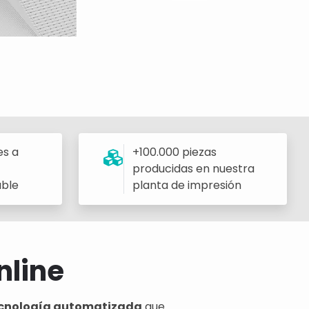
es a
+100.000 piezas
producidas en nuestra
able
planta de impresión
nline
 tecnología automatizada
que