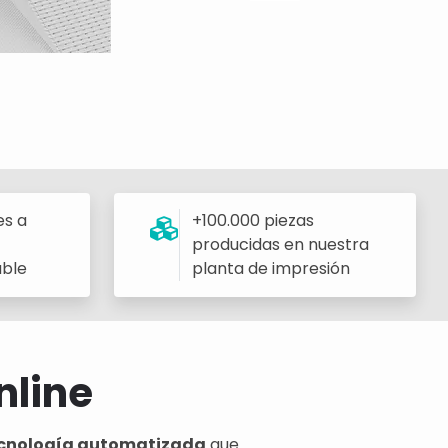
es a
+100.000 piezas
producidas en nuestra
able
planta de impresión
nline
 tecnología automatizada
que