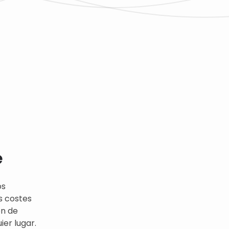
e
os
s costes
ón de
er lugar.