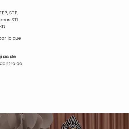
EP, STP,
amos STL
3D.
por lo que
gías de
dentro de