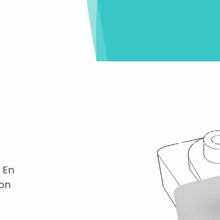
 En
con