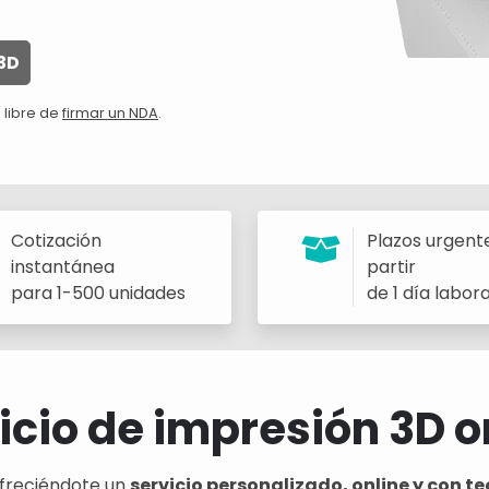
3D
 libre de
firmar un NDA
.
Cotización
Plazos urgent
instantánea
partir
para 1-500 unidades
de 1 día labor
icio de impresión 3D o
freciéndote un
servicio personalizado, online y con