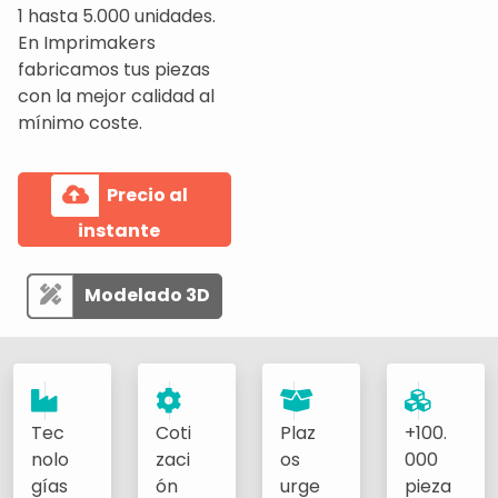
1 hasta 5.000 unidades.
En Imprimakers
fabricamos tus piezas
con la mejor calidad al
mínimo coste.
Precio al
instante
Modelado 3D
Tec
Coti
Plaz
+100.
nolo
zaci
os
000
gías
ón
urge
pieza