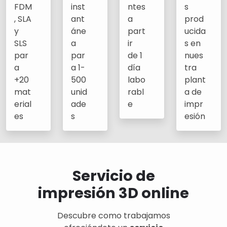
FDM
inst
ntes
s
, SLA
ant
a
prod
y
áne
part
ucida
SLS
a
ir
s en
par
par
de 1
nues
a
a 1-
día
tra
+20
500
labo
plant
mat
unid
rabl
a de
erial
ade
e
impr
es
s
esión
Servicio de
impresión 3D online
Descubre como trabajamos