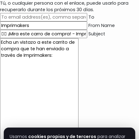
Tú, o cualquier persona con el enlace, puede usarlo para
recuperarlo durante los próximos 30 días.
To
From Name
Subject
E
m
a
i
l
c
o
n
t
e
n
t
Usamos
cookies propias y de terceros
para analizar