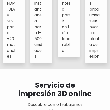
FDM
inst
ntes
s
, SLA
ant
a
prod
y
áne
part
ucida
SLS
a
ir
s en
par
par
de 1
nues
a
a 1-
día
tra
+20
500
labo
plant
mat
unid
rabl
a de
erial
ade
e
impr
es
s
esión
Servicio de
impresión 3D online
Descubre como trabajamos