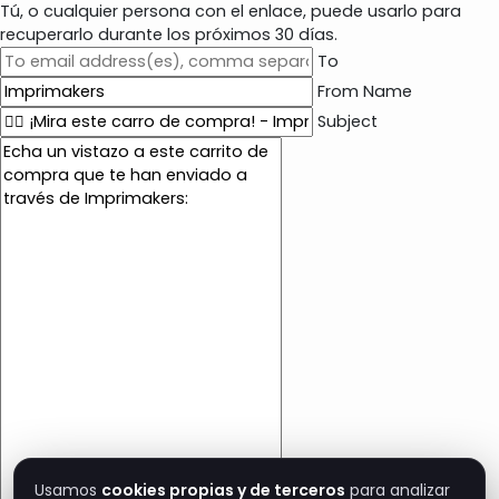
Tú, o cualquier persona con el enlace, puede usarlo para
recuperarlo durante los próximos 30 días.
To
From Name
Subject
E
m
a
i
l
c
o
n
t
e
n
t
Usamos
cookies propias y de terceros
para analizar