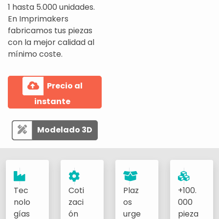
1 hasta 5.000 unidades.
En Imprimakers
fabricamos tus piezas
con la mejor calidad al
mínimo coste.
Precio al
instante
Modelado 3D
Tec
Coti
Plaz
+100.
nolo
zaci
os
000
gías
ón
urge
pieza