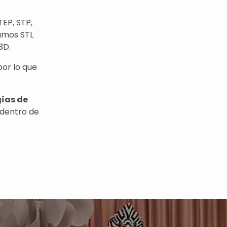
EP, STP,
amos STL
3D.
por lo que
gías de
dentro de