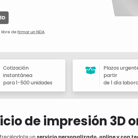
3D
 libre de
firmar un NDA
.
Cotización
Plazos urgent
instantánea
partir
para 1-500 unidades
de 1 día labor
icio de impresión 3D o
freciéndote un
servicio personalizado, online y con