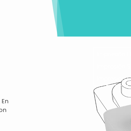
 En
con