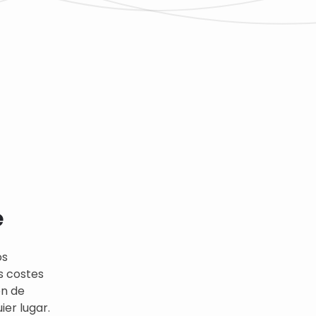
e
os
s costes
ón de
er lugar.