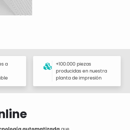
es a
+100.000 piezas
producidas en nuestra
able
planta de impresión
nline
 tecnología automatizada
que