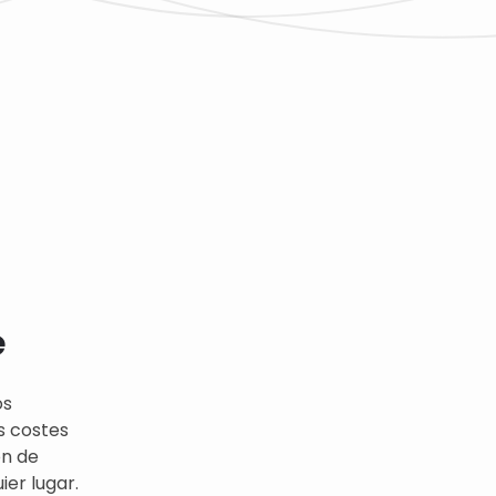
e
os
s costes
ón de
er lugar.