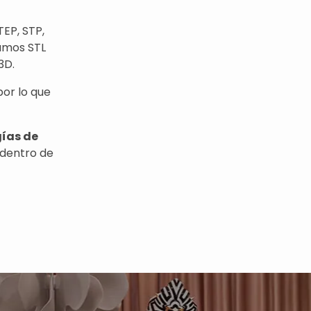
EP, STP,
amos STL
3D.
por lo que
gías de
dentro de