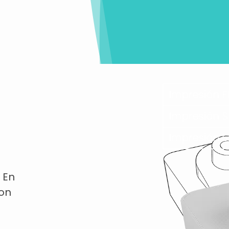
 En
con