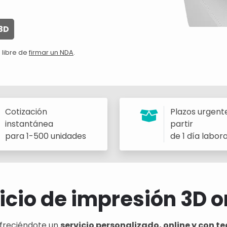
3D
 libre de
firmar un NDA
.
Cotización
Plazos urgent
instantánea
partir
para 1-500 unidades
de 1 día labor
icio de impresión 3D o
freciéndote un
servicio personalizado, online y con