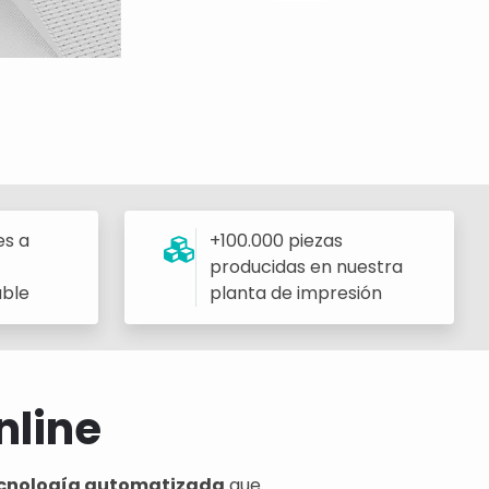
es a
+100.000 piezas
producidas en nuestra
able
planta de impresión
nline
 tecnología automatizada
que