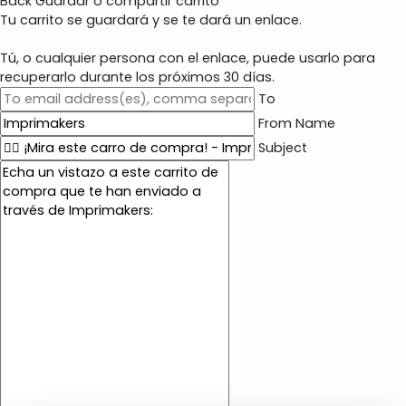
Back
Guardar o compartir carrito
Tu carrito se guardará y se te dará un enlace.
Tú, o cualquier persona con el enlace, puede usarlo para
recuperarlo durante los próximos 30 días.
To
From Name
Subject
E
m
a
i
l
c
o
n
t
e
n
t