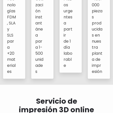
nolo
zaci
os
000
gías
ón
urge
pieza
FDM
inst
ntes
s
, SLA
ant
a
prod
y
áne
part
ucida
SLS
a
ir
s en
par
par
de 1
nues
a
a 1-
día
tra
+20
500
labo
plant
mat
unid
rabl
a de
erial
ade
e
impr
es
s
esión
Servicio de
impresión 3D online