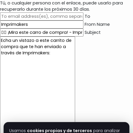
Tú, o cualquier persona con el enlace, puede usarlo para
recuperarlo durante los próximos 30 días.
To
From Name
Subject
E
m
a
i
l
c
o
n
t
e
n
t
Usamos
cookies propias y de terceros
para analizar