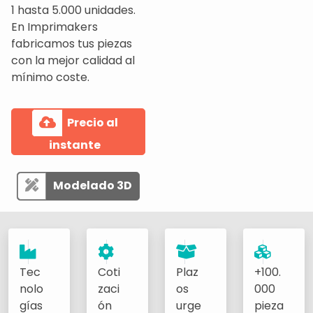
1 hasta 5.000 unidades.
En Imprimakers
fabricamos tus piezas
con la mejor calidad al
mínimo coste.
Precio al
instante
Modelado 3D
Tec
Coti
Plaz
+100.
nolo
zaci
os
000
gías
ón
urge
pieza