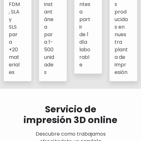
FDM
inst
ntes
s
, SLA
ant
a
prod
y
áne
part
ucida
SLS
a
ir
s en
par
par
de 1
nues
a
a 1-
día
tra
+20
500
labo
plant
mat
unid
rabl
a de
erial
ade
e
impr
es
s
esión
Servicio de
impresión 3D online
Descubre como trabajamos