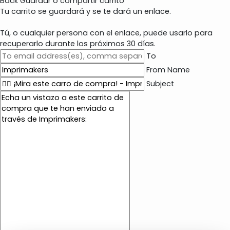
Back
Guardar o compartir carrito
Tu carrito se guardará y se te dará un enlace.
Tú, o cualquier persona con el enlace, puede usarlo para
recuperarlo durante los próximos 30 días.
To
From Name
Subject
E
m
a
i
l
c
o
n
t
e
n
t