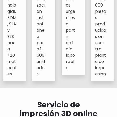
nolo
zaci
os
000
gías
ón
urge
pieza
FDM
inst
ntes
s
, SLA
ant
a
prod
y
áne
part
ucida
SLS
a
ir
s en
par
par
de 1
nues
a
a 1-
día
tra
+20
500
labo
plant
mat
unid
rabl
a de
erial
ade
e
impr
es
s
esión
Servicio de
impresión 3D online