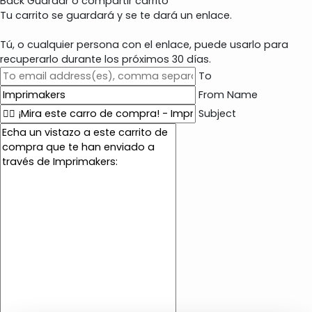
Back
Guardar o compartir carrito
Tu carrito se guardará y se te dará un enlace.
Tú, o cualquier persona con el enlace, puede usarlo para
recuperarlo durante los próximos 30 días.
To
From Name
Subject
E
m
a
i
l
c
o
n
t
e
n
t