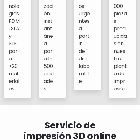
nolo
zaci
os
000
gías
ón
urge
pieza
FDM
inst
ntes
s
, SLA
ant
a
prod
y
áne
part
ucida
SLS
a
ir
s en
par
par
de 1
nues
a
a 1-
día
tra
+20
500
labo
plant
mat
unid
rabl
a de
erial
ade
e
impr
es
s
esión
Servicio de
impresión 3D online