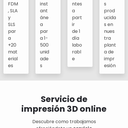
FDM
inst
ntes
s
, SLA
ant
a
prod
y
áne
part
ucida
SLS
a
ir
s en
par
par
de 1
nues
a
a 1-
día
tra
+20
500
labo
plant
mat
unid
rabl
a de
erial
ade
e
impr
es
s
esión
Servicio de
impresión 3D online
Descubre como trabajamos