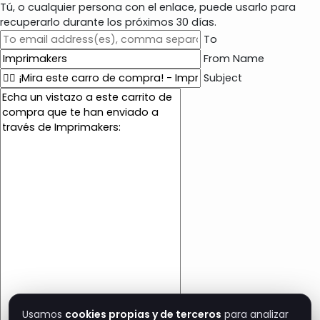
Tú, o cualquier persona con el enlace, puede usarlo para
recuperarlo durante los próximos 30 días.
To
From Name
Subject
E
m
a
i
l
c
o
n
t
e
n
t
Usamos
cookies propias y de terceros
para analizar