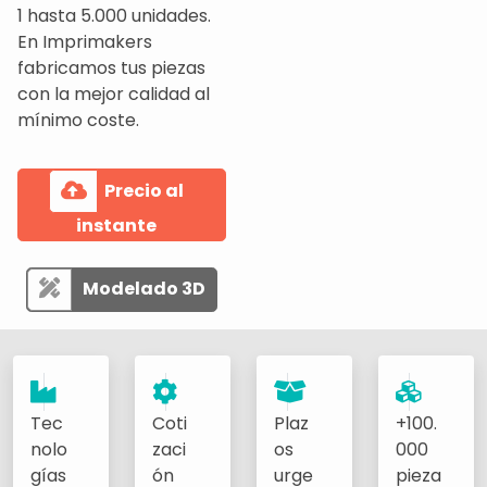
1 hasta 5.000 unidades.
En Imprimakers
fabricamos tus piezas
con la mejor calidad al
mínimo coste.
Precio al
instante
Modelado 3D
Tec
Coti
Plaz
+100.
nolo
zaci
os
000
gías
ón
urge
pieza