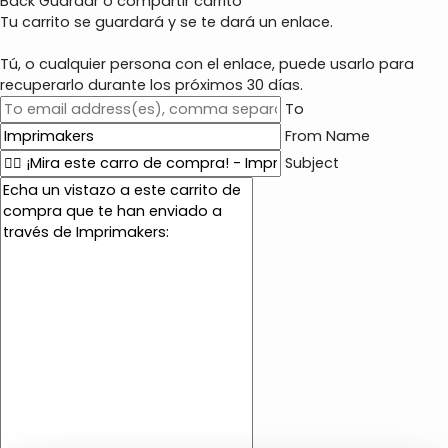
Back
Guardar o compartir carrito
Tu carrito se guardará y se te dará un enlace.
Tú, o cualquier persona con el enlace, puede usarlo para
recuperarlo durante los próximos 30 días.
To
From Name
Subject
E
m
a
i
l
c
o
n
t
e
n
t