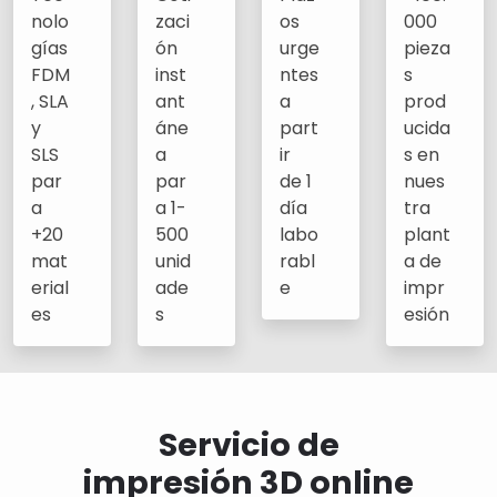
nolo
zaci
os
000
gías
ón
urge
pieza
FDM
inst
ntes
s
, SLA
ant
a
prod
y
áne
part
ucida
SLS
a
ir
s en
par
par
de 1
nues
a
a 1-
día
tra
+20
500
labo
plant
mat
unid
rabl
a de
erial
ade
e
impr
es
s
esión
Servicio de
impresión 3D online