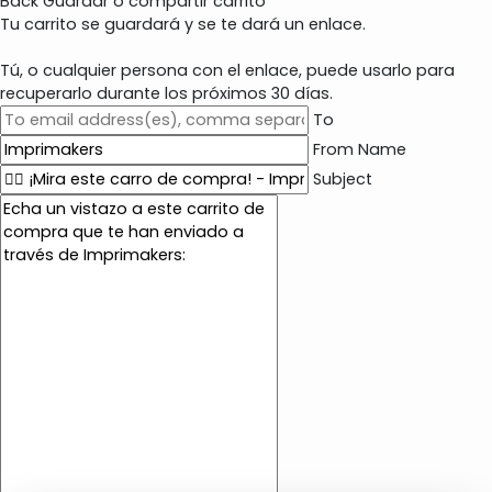
Back
Guardar o compartir carrito
Tu carrito se guardará y se te dará un enlace.
Tú, o cualquier persona con el enlace, puede usarlo para
recuperarlo durante los próximos 30 días.
To
From Name
Subject
E
m
a
i
l
c
o
n
t
e
n
t