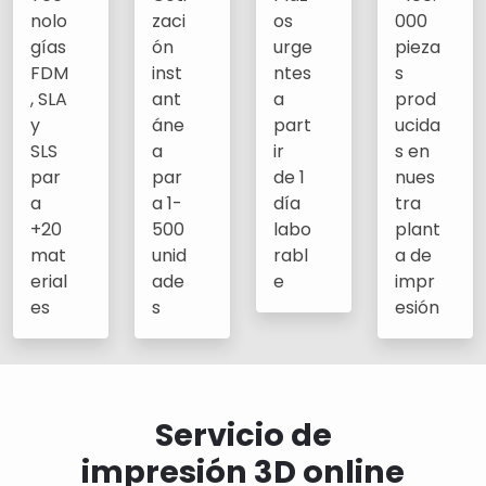
nolo
zaci
os
000
gías
ón
urge
pieza
FDM
inst
ntes
s
, SLA
ant
a
prod
y
áne
part
ucida
SLS
a
ir
s en
par
par
de 1
nues
a
a 1-
día
tra
+20
500
labo
plant
mat
unid
rabl
a de
erial
ade
e
impr
es
s
esión
Servicio de
impresión 3D online