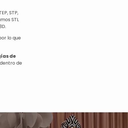
EP, STP,
amos STL
3D.
por lo que
gías de
dentro de