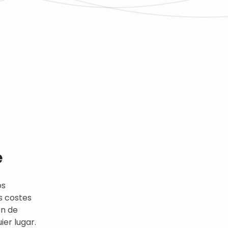
e
os
s costes
ón de
er lugar.