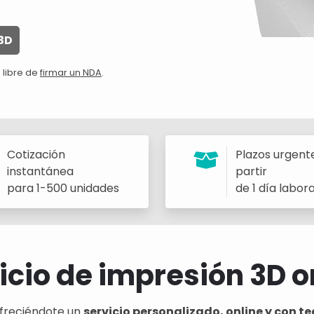
3D
 libre de
firmar un NDA
.
Cotización
Plazos urgent
instantánea
partir
para 1-500 unidades
de 1 día labor
icio de impresión 3D o
freciéndote un
servicio personalizado, online y con