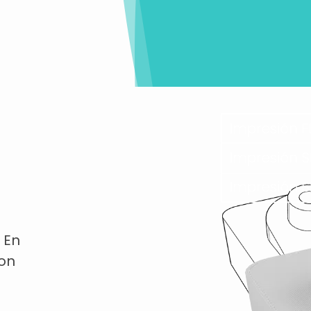
 En
con