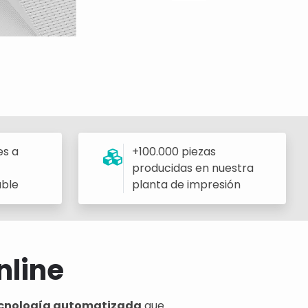
es a
+100.000 piezas
producidas en nuestra
able
planta de impresión
nline
 tecnología automatizada
que