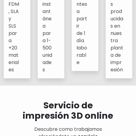
FDM
inst
ntes
s
, SLA
ant
a
prod
y
áne
part
ucida
SLS
a
ir
s en
par
par
de 1
nues
a
a 1-
día
tra
+20
500
labo
plant
mat
unid
rabl
a de
erial
ade
e
impr
es
s
esión
Servicio de
impresión 3D online
Descubre como trabajamos