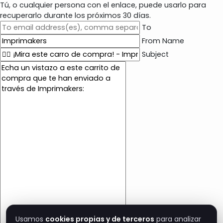
Tú, o cualquier persona con el enlace, puede usarlo para
recuperarlo durante los próximos 30 días.
To
From Name
Subject
E
m
a
i
l
c
o
n
t
e
n
t
Usamos
cookies propias y de terceros
para analizar