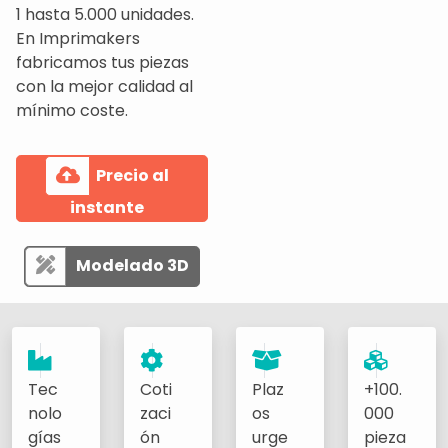
1 hasta 5.000 unidades.
En Imprimakers
fabricamos tus piezas
con la mejor calidad al
mínimo coste.
Precio al
instante
Modelado 3D
Tec
Coti
Plaz
+100.
nolo
zaci
os
000
gías
ón
urge
pieza