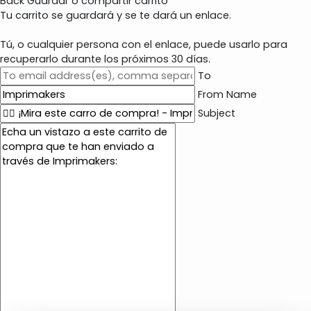
Back
Guardar o compartir carrito
Tu carrito se guardará y se te dará un enlace.
Tú, o cualquier persona con el enlace, puede usarlo para
recuperarlo durante los próximos 30 días.
To
From Name
Subject
E
m
a
i
l
c
o
n
t
e
n
t