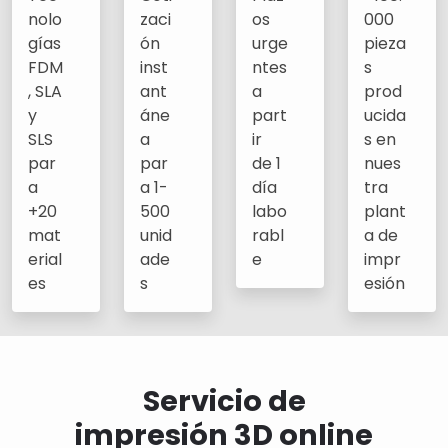
nolo
zaci
os
000
gías
ón
urge
pieza
FDM
inst
ntes
s
, SLA
ant
a
prod
y
áne
part
ucida
SLS
a
ir
s en
par
par
de 1
nues
a
a 1-
día
tra
+20
500
labo
plant
mat
unid
rabl
a de
erial
ade
e
impr
es
s
esión
Servicio de
impresión 3D online