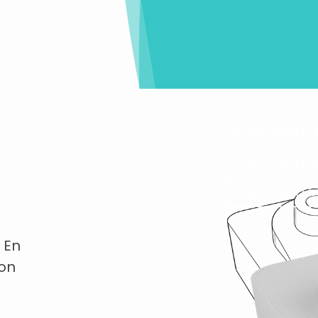
 En
con