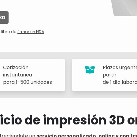
3D
 libre de
firmar un NDA
.
Cotización
Plazos urgent
instantánea
partir
para 1-500 unidades
de 1 día labor
icio de impresión 3D o
freciéndote un
servicio personalizado, online y con