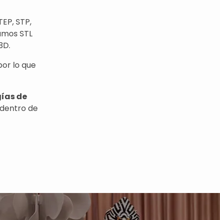
EP, STP,
amos STL
3D.
por lo que
gías de
dentro de