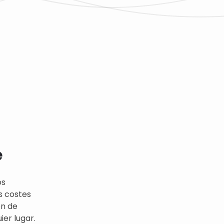
e
os
s costes
ón de
er lugar.