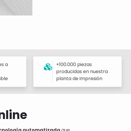
es a
+100.000 piezas
producidas en nuestra
able
planta de impresión
nline
 tecnología automatizada
que