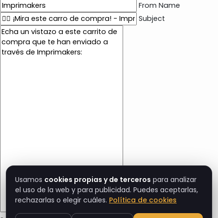
From Name
Subject
E
m
a
i
l
c
o
n
t
e
n
t
Usamos
cookies propias y de terceros
para analizar
el uso de la web y para publicidad. Puedes aceptarlas,
rechazarlas o elegir cuáles.
Política de cookies