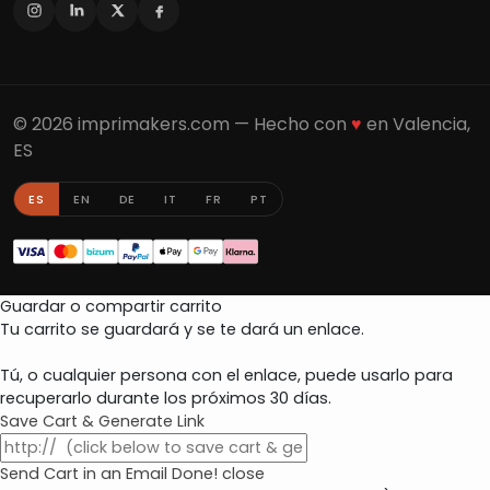
© 2026 imprimakers.com — Hecho con
♥
en Valencia,
ES
ES
EN
DE
IT
FR
PT
Guardar o compartir carrito
Tu carrito se guardará y se te dará un enlace.
Tú, o cualquier persona con el enlace, puede usarlo para
recuperarlo durante los próximos 30 días.
Save Cart & Generate Link
Send Cart in an Email
Done! close