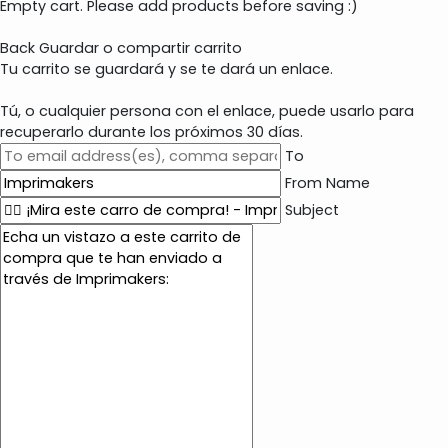
Empty cart. Please add products before saving :)
Back
Guardar o compartir carrito
Tu carrito se guardará y se te dará un enlace.
Tú, o cualquier persona con el enlace, puede usarlo para
recuperarlo durante los próximos 30 días.
To
From Name
Subject
E
m
a
i
l
c
o
n
t
e
n