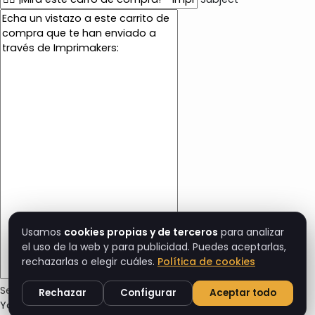
E
m
a
i
l
c
o
n
t
e
n
t
Usamos
cookies propias y de terceros
para analizar
el uso de la web y para publicidad. Puedes aceptarlas,
rechazarlas o elegir cuáles.
Política de cookies
Send Cart Email
Rechazar
Configurar
Aceptar todo
Your cart email sent successfully :)