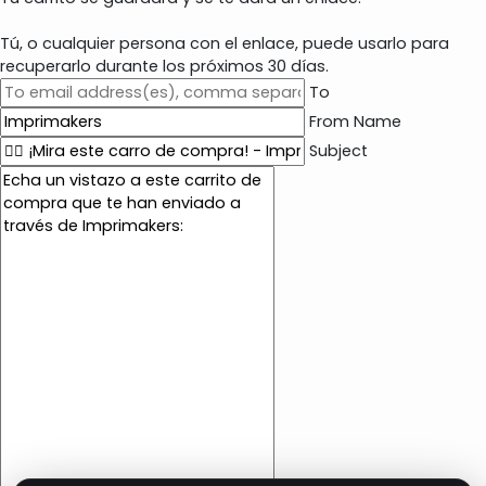
Tú, o cualquier persona con el enlace, puede usarlo para
recuperarlo durante los próximos 30 días.
To
From Name
Subject
E
m
a
i
l
c
o
n
t
e
n
t