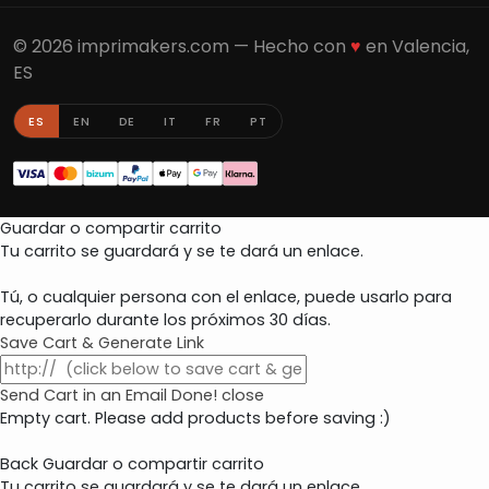
© 2026 imprimakers.com — Hecho con
♥
en Valencia,
ES
ES
EN
DE
IT
FR
PT
Guardar o compartir carrito
Tu carrito se guardará y se te dará un enlace.
Tú, o cualquier persona con el enlace, puede usarlo para
recuperarlo durante los próximos 30 días.
Save Cart & Generate Link
Send Cart in an Email
Done! close
Empty cart. Please add products before saving :)
Back
Guardar o compartir carrito
Tu carrito se guardará y se te dará un enlace.