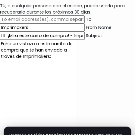
Tú, o cualquier persona con el enlace, puede usarlo para
recuperarlo durante los próximos 30 días.
To
From Name
Subject
E
m
a
i
l
c
o
n
t
e
n
t