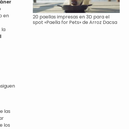
áner
o
o en
20 paellas impresas en 3D para el
spot «Paella for Pets» de Arroz Dacsa
 la
l
nsiguen
e las
ar
e los