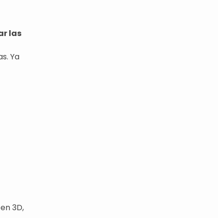
ar las
as. Ya
 en 3D,