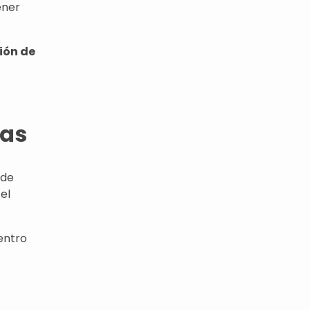
ener
ión de
zas
 de
el
entro