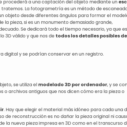
 se procederá a una captación del objeto mediante un
esc
ue tratemos. La fotogrametría es un método de escanead
un objeto desde diferentes ángulos para formar el model
de la pieza, si es un monumento demasiado grande,
cuado. Se dedicará todo el tiempo necesario, ya que es
o 3D válido y que nos de
todos los detalles posibles de
digital y se podrían conservar en un registro.
eto, se utiliza el
modelado 3D por ordenador
, y se co
tos o archivos antiguos que nos dicen cómo era la pieza o
ir
. Hay que elegir el material más idóneo para cada una d
o de reconstrucción es no dañar la pieza original ni caus
de la nueva pieza impresa en 3D como en el transcurso d