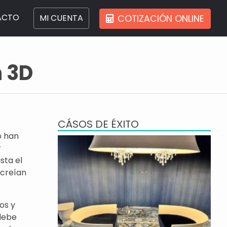
ACTO
MI CUENTA
COTIZACIÓN ONLINE
n 3D
CÁSOS DE ÉXITO
o han
r
sta el
 creían
os y
 debe