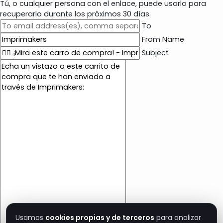
Tú, o cualquier persona con el enlace, puede usarlo para
recuperarlo durante los próximos 30 días.
To
From Name
Subject
E
m
a
i
l
c
o
n
t
e
n
t
Usamos
cookies propias y de terceros
para analizar