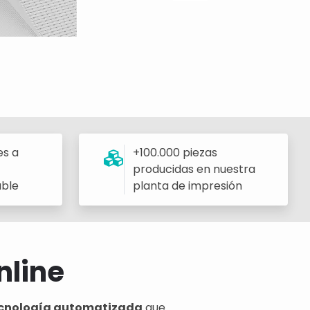
es a
+100.000 piezas
producidas en nuestra
able
planta de impresión
nline
 tecnología automatizada
que