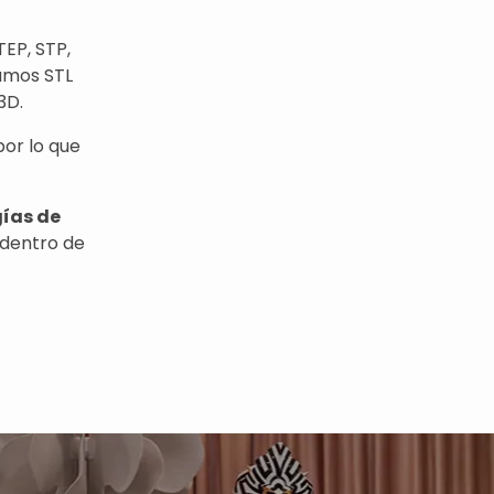
EP, STP,
amos STL
3D.
por lo que
gías de
dentro de