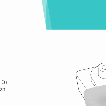
 En
con