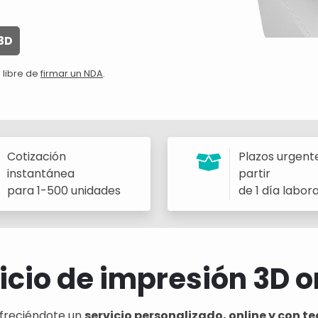
3D
 libre de
firmar un NDA
.
Cotización
Plazos urgent
instantánea
partir
para 1-500 unidades
de 1 día labor
icio de impresión 3D o
freciéndote un
servicio personalizado, online y con