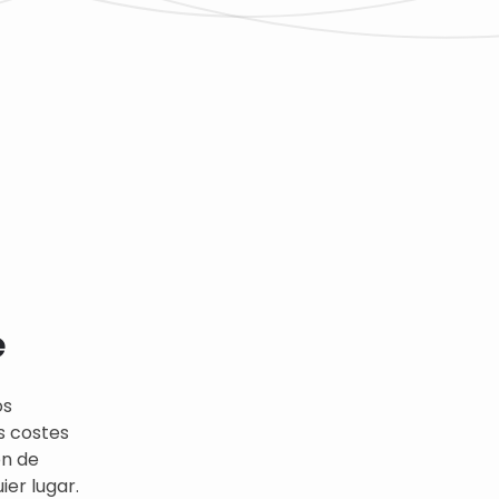
e
os
s costes
ón de
er lugar.